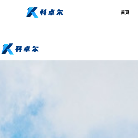
Warning
: mkdir(): No space left on device in
/www/wwwroot/Z4.com/func.
首頁
Warning
: file_put_contents(./cachefile_yuan/fjbdk.com/cache/9e/c0022/a2ac8.h